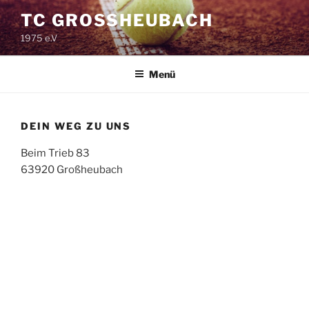
Zum
TC GROSSHEUBACH
Inhalt
1975 e.V
springen
Menü
DEIN WEG ZU UNS
Beim Trieb 83
63920 Großheubach