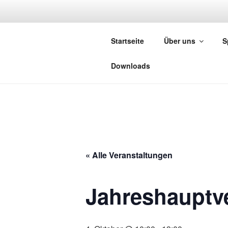
Zum
Inhalt
TC GROSSH
springen
Startseite
Über uns
S
1975 e.V
Downloads
« Alle Veranstaltungen
Jahreshaupt