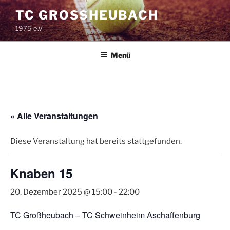
Zum
TC GROSSHEUBACH
Inhalt
1975 e.V
springen
Menü
« Alle Veranstaltungen
Diese Veranstaltung hat bereits stattgefunden.
Knaben 15
20. Dezember 2025 @ 15:00
-
22:00
TC Großheubach – TC Schweinheim Aschaffenburg