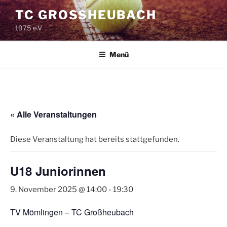
Zum
TC GROSSHEUBACH
Inhalt
1975 e.V
springen
Menü
« Alle Veranstaltungen
Diese Veranstaltung hat bereits stattgefunden.
U18 Juniorinnen
9. November 2025 @ 14:00
-
19:30
TV Mömlingen – TC Großheubach