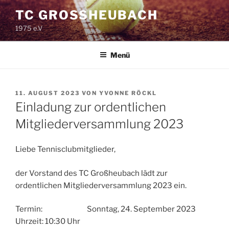
Zum
TC GROSSHEUBACH
Inhalt
1975 e.V
springen
Menü
VERÖFFENTLICHT
11. AUGUST 2023
VON
YVONNE RÖCKL
AM
Einladung zur ordentlichen
Mitgliederversammlung 2023
Liebe Tennisclubmitglieder,
der Vorstand des TC Großheubach lädt zur
ordentlichen Mitgliederversammlung 2023 ein.
Termin: Sonntag, 24. September 2023
Uhrzeit: 10:30 Uhr