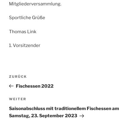
Mitgliederversammlung.
Sportliche Grüße
Thomas Link
1. Vorsitzender
Beitragsnavigation
Vorheriger
ZURÜCK
Beitrag
Fischessen 2022
Nächster
WEITER
Beitrag
Saisonabschluss mit traditionellem Fischessen am
Samstag, 23. September 2023