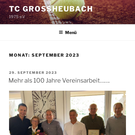
Zum
TC GROSSHEUBACH
Inhalt
1975 e.V
springen
Menü
MONAT:
SEPTEMBER 2023
VERÖFFENTLICHT
29. SEPTEMBER 2023
AM
Mehr als 100 Jahre Vereinsarbeit…….