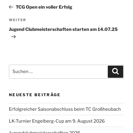
Beitrag
TCG Open ein voller Erfolg
Nächster
WEITER
Beitrag
Jugend Clubmeisterschaften starten am 14.07.25
Suchen
Suche
nach:
NEUESTE BEITRÄGE
Erfolgreicher Saisonabschluss beim TC Großheubach
LK-Turnier Engelberg-Cup am 9. August 2026
Jugendclubmeisterschaften 2026