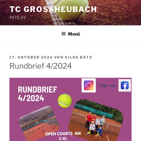
Zum
TC GROSSHEUBACH
Inhalt
1975 e.V
springen
Menü
VERÖFFENTLICHT
17. OKTOBER 2024
VON
SILKE BÄTZ
AM
Rundbrief 4/2024