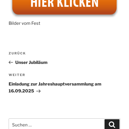
Bilder vom Fest
Beitragsnavigation
Vorheriger
ZURÜCK
Beitrag
Unser Jubiläum
Nächster
WEITER
Beitrag
Einladung zur Jahreshauptversammlung am
16.09.2025
Suchen
Suche
nach: