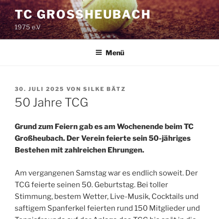
Zum
TC GROSSHEUBACH
Inhalt
1975 e.V
springen
Menü
VERÖFFENTLICHT
30. JULI 2025
VON
SILKE BÄTZ
AM
50 Jahre TCG
Grund zum Feiern gab es am Wochenende beim TC
Großheubach. Der Verein feierte sein 50-jähriges
Bestehen mit zahlreichen Ehrungen.
Am vergangenen Samstag war es endlich soweit. Der
TCG feierte seinen 50. Geburtstag. Bei toller
Stimmung, bestem Wetter, Live-Musik, Cocktails und
saftigem Spanferkel feierten rund 150 Mitglieder und