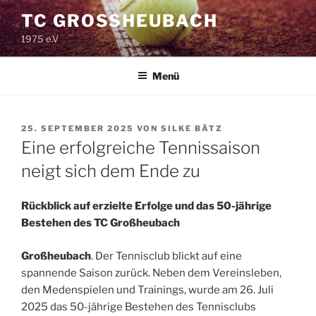
Zum
TC GROSSHEUBACH
Inhalt
1975 e.V
springen
Menü
VERÖFFENTLICHT
25. SEPTEMBER 2025
VON
SILKE BÄTZ
AM
Eine erfolgreiche Tennissaison
neigt sich dem Ende zu
Rückblick auf erzielte Erfolge und das 50-jährige
Bestehen des TC Großheubach
Großheubach
. Der Tennisclub blickt auf eine
spannende Saison zurück. Neben dem Vereinsleben,
den Medenspielen und Trainings, wurde am 26. Juli
2025 das 50-jährige Bestehen des Tennisclubs