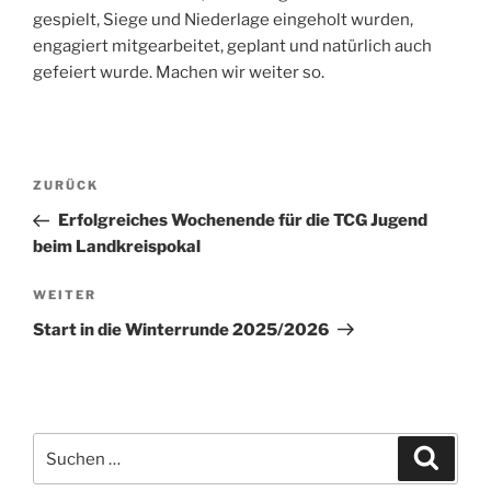
gespielt, Siege und Niederlage eingeholt wurden,
engagiert mitgearbeitet, geplant und natürlich auch
gefeiert wurde. Machen wir weiter so.
Beitragsnavigation
Vorheriger
ZURÜCK
Beitrag
Erfolgreiches Wochenende für die TCG Jugend
beim Landkreispokal
Nächster
WEITER
Beitrag
Start in die Winterrunde 2025/2026
Suchen
Suche
nach: