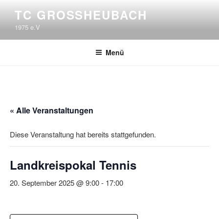
Zum
TC GROSSHEUBACH
Inhalt
1975 e.V
springen
Menü
« Alle Veranstaltungen
Diese Veranstaltung hat bereits stattgefunden.
Landkreispokal Tennis
20. September 2025 @ 9:00
-
17:00